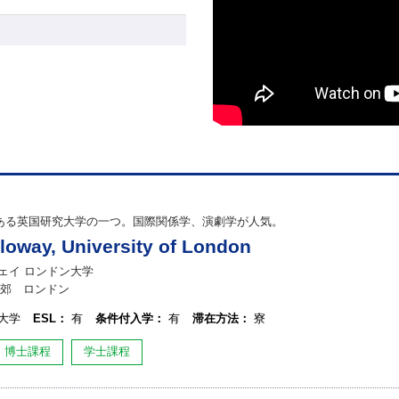
ある英国研究大学の一つ。国際関係学、演劇学が人気。
loway, University of London
ェイ ロンドン大学
郊 ロンドン
大学
ESL：
有
条件付入学：
有
滞在方法：
寮
博士課程
学士課程