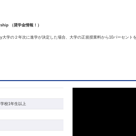
holarship （奨学金情報！）
、Royal Holloway大学の２年次に進学が決定した場合、大学の正規授業料から10パー
学校1年生以上