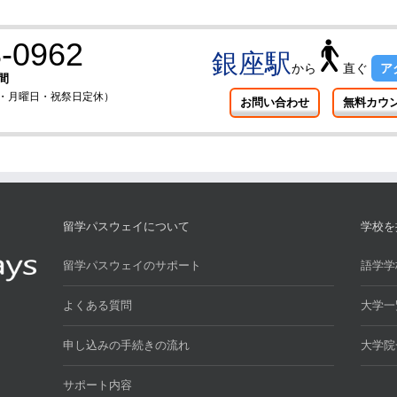
-0962
銀座駅
から
直ぐ
ア
間
曜日・月曜日・祝祭日定休）
お問い合わせ
無料カウ
留学パスウェイについて
学校を
留学パスウェイのサポート
語学学
よくある質問
大学一
申し込みの手続きの流れ
大学院
サポート内容