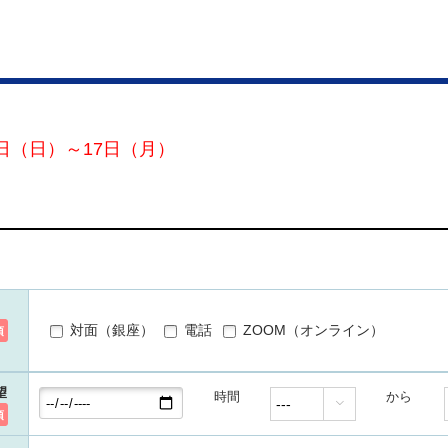
日（日）～17日（月）
対面（銀座）
電話
ZOOM（オンライン）
須
望
時間
から

須