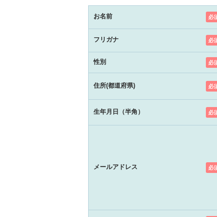
お名前
必
フリガナ
必
性別
必
住所(都道府県)
必
生年月日（半角）
必
メールアドレス
必