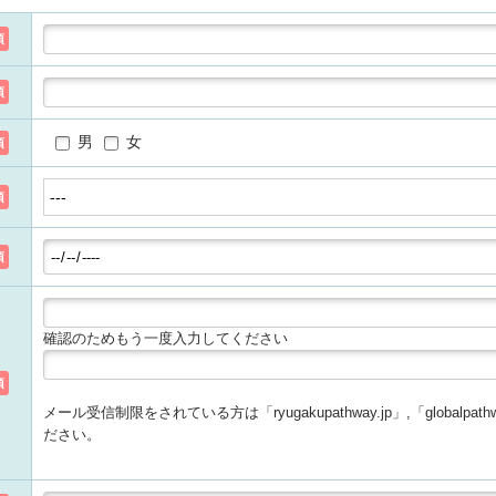
須
須
男
女
須
須
須
確認のためもう一度入力してください
須
メール受信制限をされている方は「ryugakupathway.jp」,「globalp
ださい。