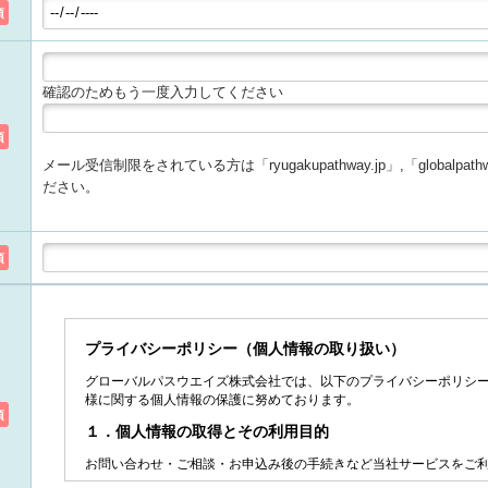
須
確認のためもう一度入力してください
須
メール受信制限をされている方は「ryugakupathway.jp」,「globalp
ださい。
須
須