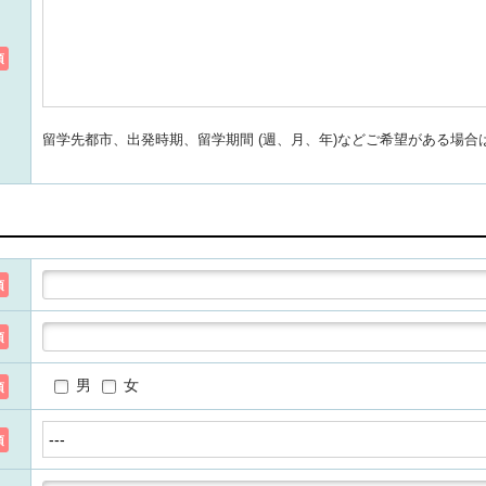
須
留学先都市、出発時期、留学期間 (週、月、年)などご希望がある場
須
須
男
女
須
須