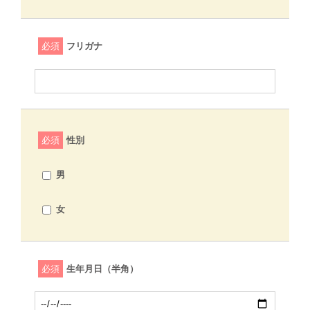
必須
フリガナ
必須
性別
男
女
必須
生年月日（半角）