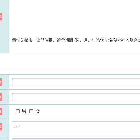
須
留学先都市、出発時期、留学期間 (週、月、年)などご希望がある場
須
須
男
女
須
須