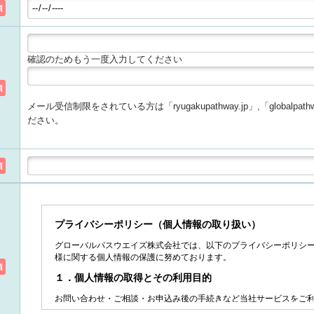
須
確認のためもう一度入力してください
須
メール受信制限をされている方は「ryugakupathway.jp」,「globalp
ださい。
須
須