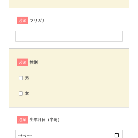
必須
フリガナ
必須
性別
男
女
必須
生年月日（半角）