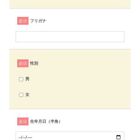
必須
フリガナ
必須
性別
男
女
必須
生年月日（半角）