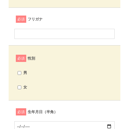
必須
フリガナ
必須
性別
男
女
必須
生年月日（半角）