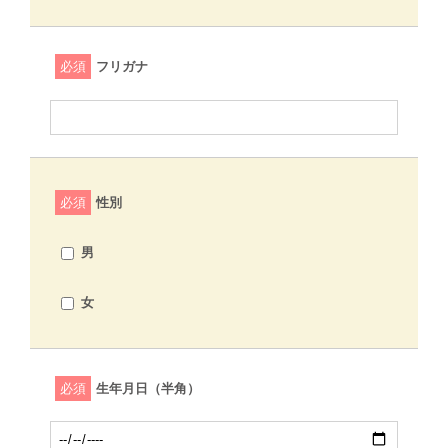
必須
フリガナ
必須
性別
男
女
必須
生年月日（半角）