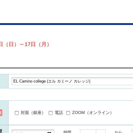
日（日）～17日（月）
対面（銀座）
電話
ZOOM（オンライン）
須
望
時間
から