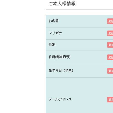
ご本人様情報
お名前
必
フリガナ
必
性別
必
住所(都道府県)
必
生年月日（半角）
必
メールアドレス
必