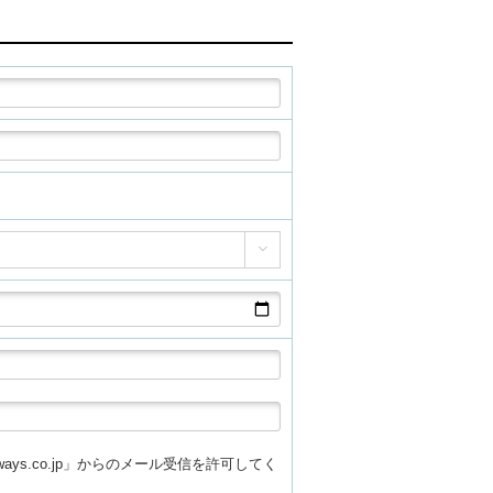

athways.co.jp」からのメール受信を許可してく