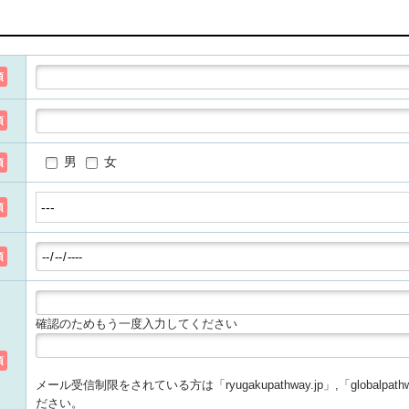
須
須
男
女
須
須
須
確認のためもう一度入力してください
須
メール受信制限をされている方は「ryugakupathway.jp」,「globalp
ださい。