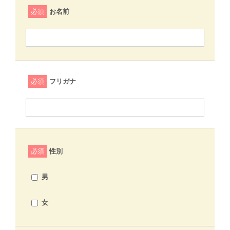
必須
お名前
必須
フリガナ
必須
性別
男
女