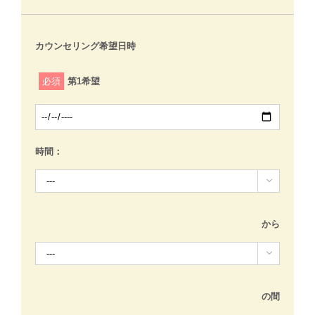
カウンセリング希望日時
必須
第1希望
時間：

から

の間