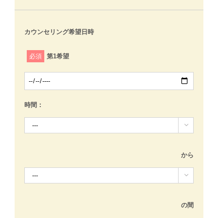
カウンセリング希望日時
必須
第1希望
時間：

から

の間