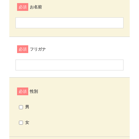
必須
お名前
必須
フリガナ
必須
性別
男
女