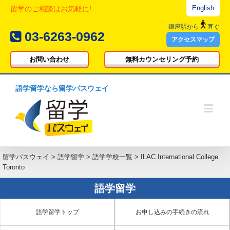
English
留学のご相談はお気軽に!
銀座駅
から
直ぐ
03-6263-0962
アクセスマップ
お問い合わせ
無料カウンセリング予約
語学留学なら留学パスウェイ
留学パスウェイ
>
語学留学
>
語学学校一覧
>
ILAC International College
Toronto
語学留学
語学留学トップ
お申し込みの手続きの流れ