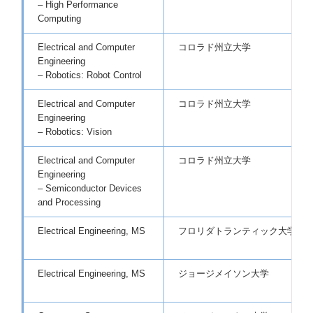
– High Performance
Computing
Electrical and Computer
コロラド州立大学
Engineering
– Robotics: Robot Control
Electrical and Computer
コロラド州立大学
Engineering
– Robotics: Vision
Electrical and Computer
コロラド州立大学
Engineering
– Semiconductor Devices
and Processing
Electrical Engineering, MS
フロリダトランティック大学
Electrical Engineering, MS
ジョージメイソン大学