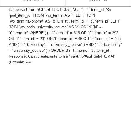
Database Error; SQL: SELECT DISTINCT *, `t`.`term_id` AS
`pod_item_id` FROM `wp_terms` AS `t` LEFT JOIN
`wp_term_taxonomy` AS `tt` ON `tt`.`term_id` = `t`.`term_id` LEFT
JOIN `wp_pods_university_course` AS `d` ON `d`.`id` =
`t`.`term_id` WHERE ( ( `t`.`term_id` = 316 OR `t`.`term_id` = 292
OR `t`.`term_id` = 291 OR `t`.`term_id` = 46 OR `t`.`term_id` = 49 )
AND ( `tt`.`taxonomy` = "university_course" ) AND ( `tt`.`taxonomy`
= "university_course" ) ) ORDER BY `t`.`name`, `t`.`term_id`;
Response: Can't create/write to file '/var/tmp/#sql_6eb4_0.MAI'
(Errcode: 28)