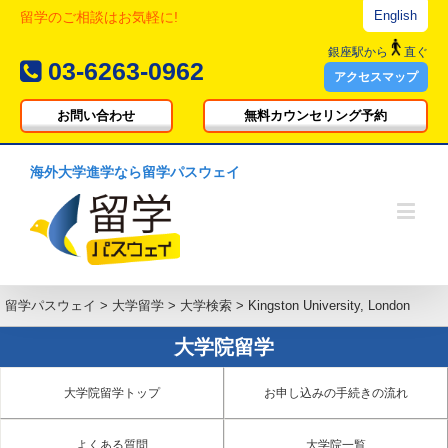
English
留学のご相談はお気軽に!
銀座駅
から
直ぐ
03-6263-0962
アクセスマップ
お問い合わせ
無料カウンセリング予約
海外大学進学なら留学パスウェイ
留学パスウェイ
>
大学留学
>
大学検索
>
Kingston University, London
大学院留学
大学院留学トップ
お申し込みの手続きの流れ
よくある質問
大学院一覧