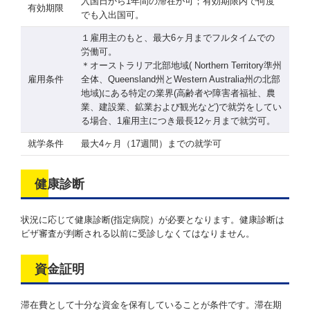
入国日から1年間の滞在が可；有効期限内で何度
有効期限
でも入出国可。
１雇用主のもと、最大6ヶ月までフルタイムでの
労働可。
＊オーストラリア北部地域( Northern Territory準州
雇用条件
全体、Queensland州とWestern Australia州の北部
地域)にある特定の業界(高齢者や障害者福祉、農
業、建設業、鉱業および観光など)で就労をしてい
る場合、1雇用主につき最長12ヶ月まで就労可。
就学条件
最大4ヶ月（17週間）までの就学可
健康診断
状況に応じて健康診断(指定病院）が必要となります。健康診断は
ビザ審査が判断される以前に受診しなくてはなりません。
資金証明
滞在費として十分な資金を保有していることが条件です。滞在期