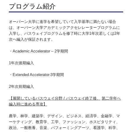
プログラム紹介
オーバーン大学に進学を希望していて入学基準に満たない場合
は、オーバーン大学アカデミックアクセレレータープログラムに
入学し、パスウェイプログラムを修了時に大学1年次若しくは2年
次へ編入が保証されます。
・Academic Accelerator – 2学期間
1年次後期編入
・Extended Accelerator-3学期間
2年次前期編入
【展開しているパスウェイ分野
/
パスウェイ終了後、
第二学年へ
編入時に進める専攻】
農学、林学、建築学、デザイン、ビジネス、経済学、金融学、マ
ーケティング、教育学、工学、ファッション、ホスピタリティ、
政治、一般教養、音楽、パフォーミングアーツ、看護学、科学、