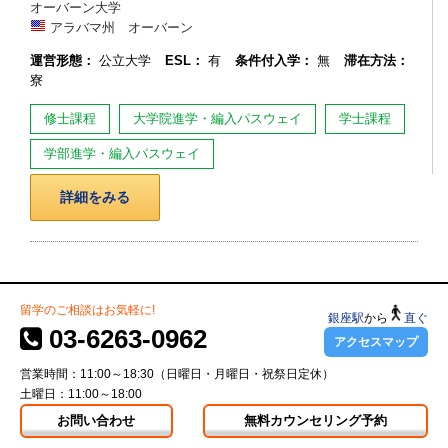
オーバーン大学
アラバマ州 オーバーン
運営形態：
公立大学
ESL：
有
条件付入学：
無
滞在方法：
寮
修士課程
大学院進学・編入パスウェイ
学士課程
学部進学・編入パスウェイ
詳細をみる
留学のご相談はお気軽に!
銀座駅
から
直ぐ
03-6263-0962
アクセスマップ
営業時間：11:00～18:30（日曜日・月曜日・祝祭日定休）
土曜日：11:00～18:00
お問い合わせ
無料カウンセリング予約