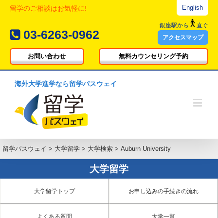
English
留学のご相談はお気軽に!
銀座駅
から
直ぐ
03-6263-0962
アクセスマップ
お問い合わせ
無料カウンセリング予約
海外大学進学なら留学パスウェイ
留学パスウェイ
>
大学留学
>
大学検索
>
Auburn University
大学留学
大学留学トップ
お申し込みの手続きの流れ
よくある質問
大学一覧