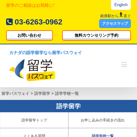
English
留学のご相談はお気軽に!
銀座駅
から
直ぐ
03-6263-0962
アクセスマップ
お問い合わせ
無料カウンセリング予約
カナダの語学留学なら留学パスウェイ
留学パスウェイ
>
語学留学
>
語学学校一覧
語学留学
語学留学トップ
お申し込みの手続きの流れ
よくある質問
語学学校一覧