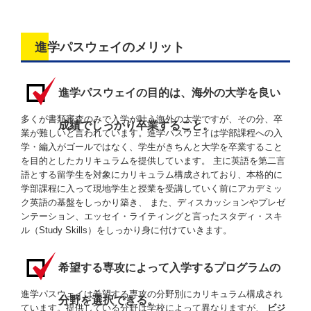
進学パスウェイのメリット
進学パスウェイの目的は、海外の大学を良い
多くが書類審査のみで入学が叶う海外の大学ですが、その分、卒
成績でしっかり卒業すること。
業が難しいと言われています。進学パスウェイは学部課程への入
学・編入がゴールではなく、学生がきちんと大学を卒業すること
を目的としたカリキュラムを提供しています。 主に英語を第二言
語とする留学生を対象にカリキュラム構成されており、本格的に
学部課程に入って現地学生と授業を受講していく前にアカデミッ
ク英語の基盤をしっかり築き、 また、ディスカッションやプレゼ
ンテーション、エッセイ・ライティングと言ったスタディ・スキ
ル（Study Skills）をしっかり身に付けていきます。
希望する専攻によって入学するプログラムの
進学パスウェイは希望する専攻の分野別にカリキュラム構成され
分野を選択できる。
ています。提供している分野は学校によって異なりますが、
ビジ