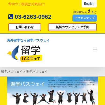
English
留学のご相談はお気軽に!
銀座駅
から
直ぐ
03-6263-0962
アクセスマップ
お問い合わせ
無料カウンセリング予約
海外留学なら留学パスウェイ
留学パスウェイ
>
進学パスウェイ