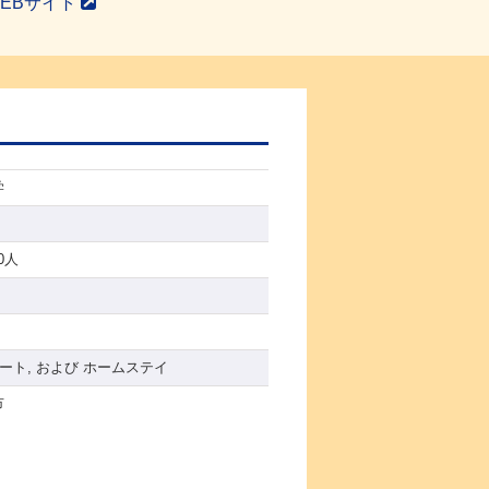
EBサイト
学
00人
パート, および ホームステイ
市