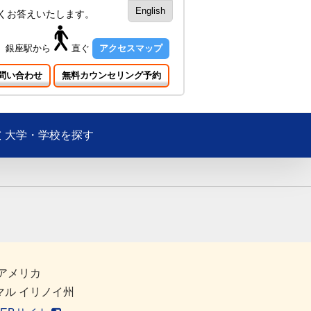
English
くお答えいたします。
銀座駅
から
直ぐ
アクセスマップ
問い合わせ
無料カウンセリング予約
大学・学校を探す
アメリカ
マル イリノイ州