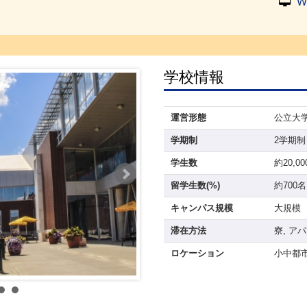
W
学校情報
運営形態
公立大
学期制
2学期制
学生数
約20,0
留学生数(%)
約700名
キャンパス規模
大規模
滞在方法
寮, ア
ロケーション
小中都