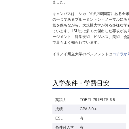
ました。
キャンパスは、シカゴの約2時間南にある全
の一つであるブルーミントン・ノーマルにあり
気を保ちながら、大規模大学が誇る多様な学
ています。 ISUには多くの傑出した専攻が
ージメント、科学技術、ビジネス、美術、会
で最もよく知られています。
イリノイ州立大学のパンフレットは
コチラか
入学条件・学費目安
英語力
TOEFL 79 IELTS 6.5
成績
GPA 3.0＋
ESL
有
条件付入学
有