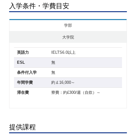
入学条件・学費目安
学部
大学院
英語力
IELTS6.0以上
ESL
無
条件付入学
無
年間学費
約￡16,000～
滞在費
寮費：約£300/週（自炊）～
提供課程