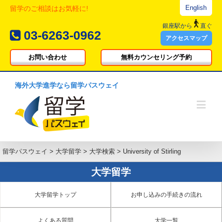
English
留学のご相談はお気軽に!
銀座駅
から
直ぐ
03-6263-0962
アクセスマップ
お問い合わせ
無料カウンセリング予約
海外大学進学なら留学パスウェイ
留学パスウェイ
>
大学留学
>
大学検索
>
University of Stirling
大学留学
大学留学トップ
お申し込みの手続きの流れ
よくある質問
大学一覧