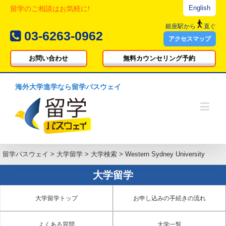
English
留学のご相談はお気軽に!
銀座駅
から
直ぐ
03-6263-0962
アクセスマップ
お問い合わせ
無料カウンセリング予約
海外大学進学なら留学パスウェイ
留学パスウェイ
>
大学留学
>
大学検索
>
Western Sydney University
大学留学
大学留学トップ
お申し込みの手続きの流れ
よくある質問
大学一覧