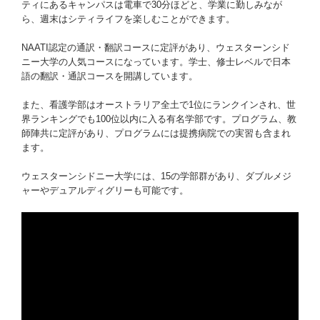
ティにあるキャンパスは電車で30分ほどと、学業に勤しみなが
ら、週末はシティライフを楽しむことができます。
NAATI認定の通訳・翻訳コースに定評があり、ウェスターンシド
ニー大学の人気コースになっています。学士、修士レベルで日本
語の翻訳・通訳コースを開講しています。
また、看護学部はオーストラリア全土で1位にランクインされ、世
界ランキングでも100位以内に入る有名学部です。プログラム、教
師陣共に定評があり、プログラムには提携病院での実習も含まれ
ます。
ウェスターンシドニー大学には、15の学部群があり、ダブルメジ
ャーやデュアルディグリーも可能です。