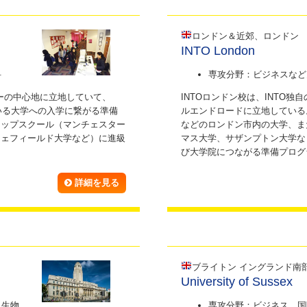
ロンドン＆近郊、ロンドン
INTO London
科
専攻分野：ビジネスなど
ターの中心地に立地していて、
INTOロンドン校は、INTO
ている大学への入学に繋がる準備
ルエンドロードに立地している
トップスクール（マンチェスター
などのロンドン市内の大学、ま
シェフィールド大学など）に進級
マス大学、サザンプトン大学な
び大学院につながる準備プログ
詳細を見る
ブライトン イングランド南
University of Sussex
、生物
専攻分野：ビジネス、国