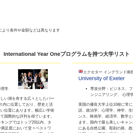
により条件や金額などは異なります
International Year Oneプログラムを持つ大学リスト
エクセター イングランド南
University of Exeter
心理学
専攻分野：ビジネス、フ
ンジニアリング、 心理
美しい湖を有する広々としたパー
パス内に位置しており、歴史と活
英国の優良大学上位10校に常
近い位置にあります。幅広い学術
語、政治学、心理学、神学、生
いて国際的な評判を得ています。
ンス、映画学、経済学、数学と
ンキングではトップ20以内、タ
ます。国内で最も美しいキャン
学満足度において堂々ベストワ
にある自然公園、彫刻の路、政