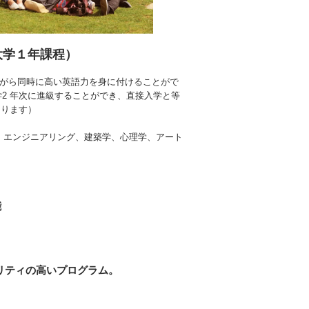
ン（大学１年課程）
きながら同時に高い英語力を身に付けることがで
学2 年次に進級することができ、直接入学と等
なります）
、エンジニアリング、建築学、心理学、アート
能
オリティの高いプログラム。