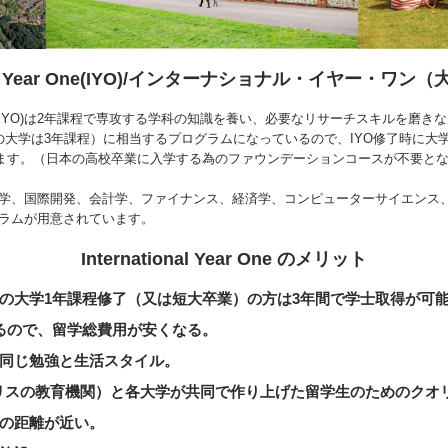
ional Year One(IYO)/インターナショナル・イヤー・ワ
ム(IYO)は2年課程で専攻する学科の知識を養い、必要なリサーチスキルを磨
の大学は3年課程）に相当するプログラムになっているので、IYO修了時に大
ます。（日本の高校卒業に入学する為のファウンデーションコースが不要と
際学、国際開発、会計学、ファイナンス、経済学、コンピューターサイエンス
グラムが用意されています。
International Year One のメリット
の大学1年課程修了（又は短大卒業）の方は3年間で学士取得が可
るので、留学総費用が安くなる。
同じ勉強と生活スタイル。
（共にイギリスの教育機関）と各大学が共同で作り上げた留学生のためのク
の距離が近い。