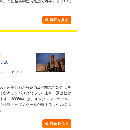
す。また全英学生満足度で毎年トップ10に
詳細を見る
ド
fast
ンジニアリン
ストの中心部から2kmほど離れた郊外にキ
うなキャンパスとなっています。寮は校舎
ます。2006年には、オックスフォードや
の少数トップスクールが属すラッセルグル
。
詳細を見る