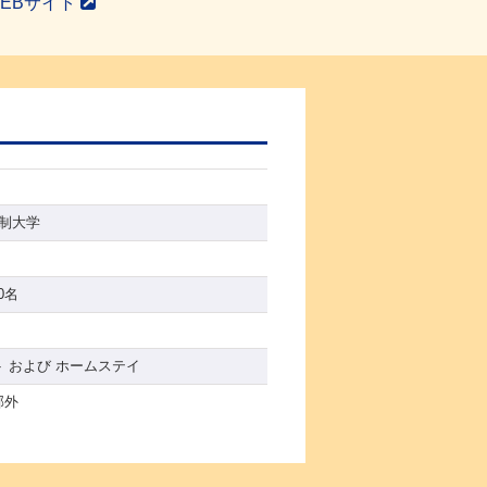
EBサイト
年制大学
00名
 および ホームステイ
郊外