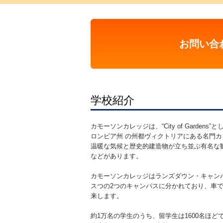
お問い合
学校紹介
カモーソンカレッジは、“City of Garde
ロンビア州 の州都ヴィクトリアにある名門
温暖な気候と歴史的建造物が立ち並ぶ有名な
などがあります。
カモーソンカレッジはランズダウン・キャン
スつの2つのキャンパスに分かれており、車で
来します。
約1万名の学生のうち、留学生は1600名ほ