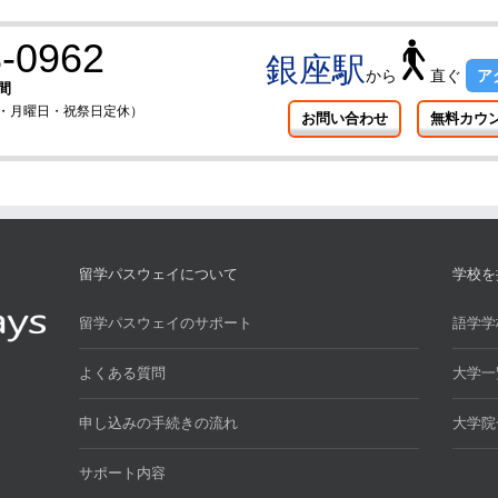
-0962
銀座駅
から
直ぐ
ア
間
曜日・月曜日・祝祭日定休）
お問い合わせ
無料カウ
留学パスウェイについて
学校を
留学パスウェイのサポート
語学学
よくある質問
大学一
申し込みの手続きの流れ
大学院
サポート内容