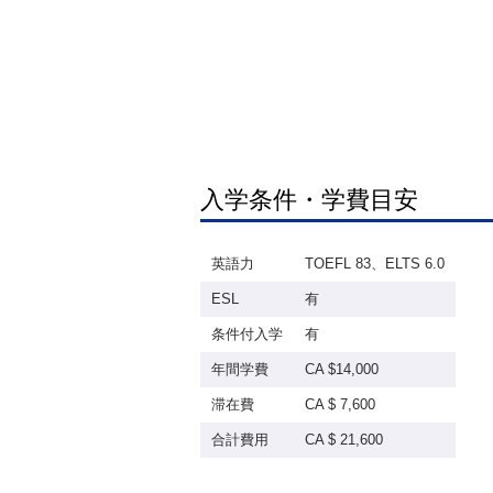
入学条件・学費目安
英語力
TOEFL 83、ELTS 6.0
ESL
有
条件付入学
有
年間学費
CA $14,000
滞在費
CA $ 7,600
合計費用
CA $ 21,600