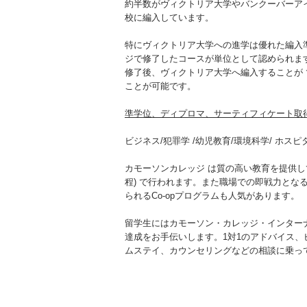
約半数がヴィクトリア大学やバンクーバーアイ
校に編入しています。
特にヴィクトリア大学への進学は優れた編入
ジで修了したコースが単位として認められます
修了後、ヴィクトリア大学へ編入することが 
ことが可能です。
準学位、ディプロマ、サーティフィケート取
ビジネス/犯罪学 /幼児教育/環境科学/ ホスピ
カモーソンカレッジ は質の高い教育を提供してお
程) で行われます。また職場での即戦力とな
られるCo-opプログラムも人気があります。
留学生にはカモーソン・カレッジ・インターナ
達成をお手伝いします。1対1のアドバイス、
ムステイ、カウンセリングなどの相談に乗っ