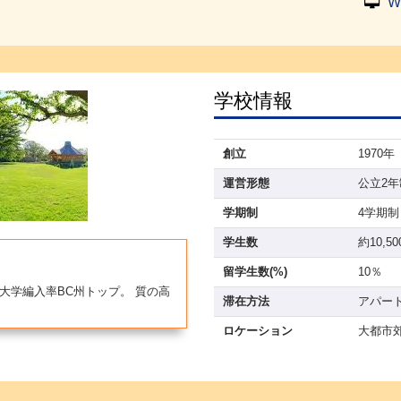
W
学校情報
創立
1970年
運営形態
公立2
学期制
4学期制
学生数
約10,5
留学生数(%)
10％
大学編入率BC州トップ。 質の高
滞在方法
アパート
ロケーション
大都市