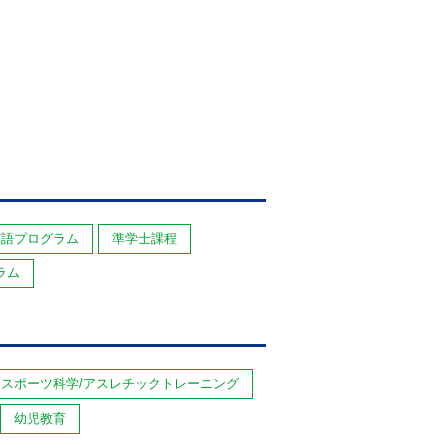
英語プログラム
準学士課程
ラム
スポーツ科学/アスレチックトレーニング
幼児教育