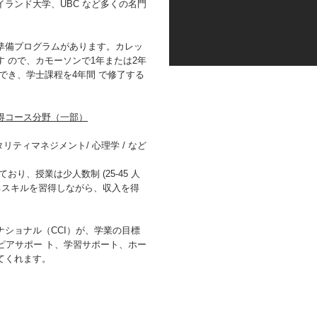
ランド大学、UBC など多くの名門
準備プログラムがあります。カレッ
 ので、カモーソンで1年または2年
でき、学士課程を4年間 で修了する
得コース分野（一部）
タリティマネジメント/ 心理学 / など
り、授業は少人数制 (25-45 人
るスキルを習得しながら、収入を得
ショナル（CCI）が、学業の目標
ピアサポー ト、学習サポート、ホー
てくれます。